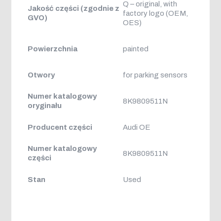
Q – original, with
Jakość części (zgodnie z
factory logo (OEM,
GVO)
OES)
Powierzchnia
painted
Otwory
for parking sensors
Numer katalogowy
8K9809511N
oryginału
Producent części
Audi OE
Numer katalogowy
8K9809511N
części
Stan
Used