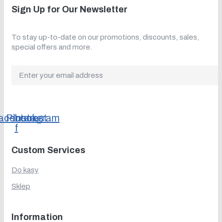
Sign Up for Our Newsletter
To stay up-to-date on our promotions, discounts, sales,
special offers and more.
acebook-
Pinterest
Instagram
f
Custom Services
Do kasy
Sklep
Information