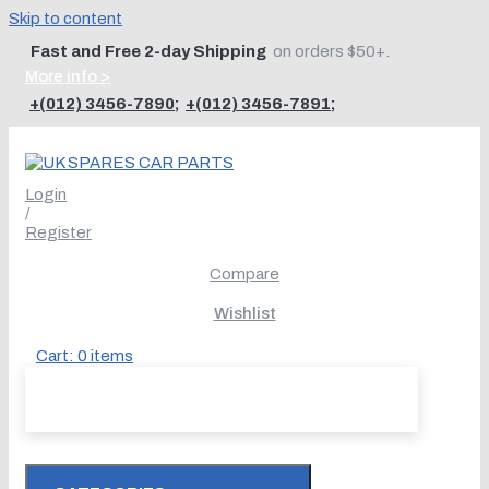
Skip to content
Fast and Free 2-day Shipping
on orders $50+.
More info >
+(012) 3456-7890
;
+(012) 3456-7891
;
Login
/
Register
Compare
Wishlist
Cart:
0
items