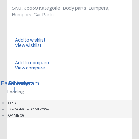
SKU:
35559
Kategorie:
Body parts
,
Bumpers
,
Bumpers
,
Car Parts
Add to wishlist
View wishlist
Add to compare
View compare
Facebook-
Pinterest
Instagram
f
Loading...
OPIS
INFORMACJE DODATKOWE
OPINIE (0)