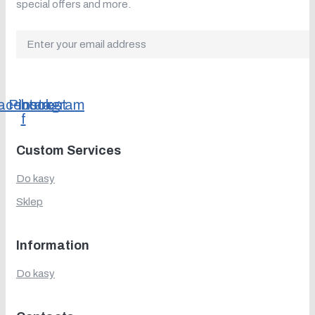
special offers and more.
acebook-
Pinterest
Instagram
f
Custom Services
Do kasy
Sklep
Information
Do kasy