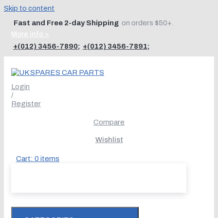
Skip to content
Fast and Free 2-day Shipping
on orders $50+.
More info >
+(012) 3456-7890
;
+(012) 3456-7891
;
Login
/
Register
Compare
Wishlist
Cart:
0
items