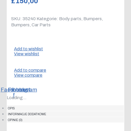
£
150,00
SKU:
35240
Kategorie:
Body parts
,
Bumpers
,
Bumpers
,
Car Parts
Add to wishlist
View wishlist
Add to compare
View compare
Facebook-
Pinterest
Instagram
f
Loading...
OPIS
INFORMACJE DODATKOWE
OPINIE (0)