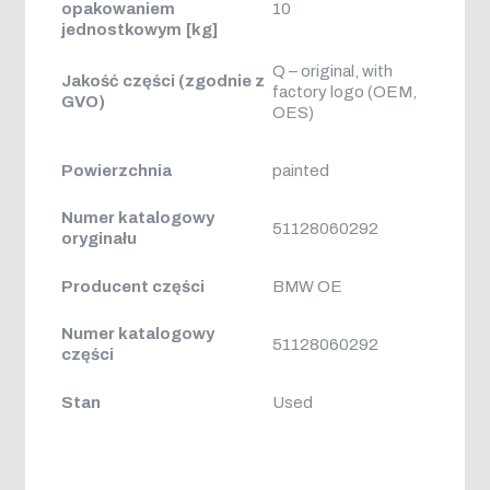
opakowaniem
10
jednostkowym [kg]
Q – original, with
Jakość części (zgodnie z
factory logo (OEM,
GVO)
OES)
Powierzchnia
painted
Numer katalogowy
51128060292
oryginału
Producent części
BMW OE
Numer katalogowy
51128060292
części
Stan
Used