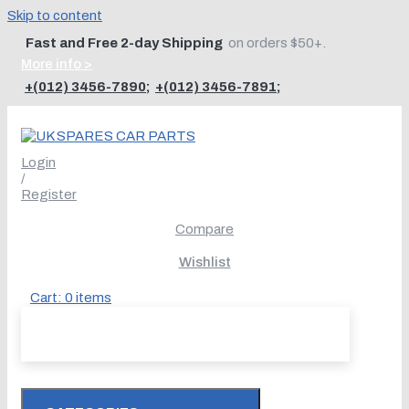
Skip to content
Fast and Free 2-day Shipping
on orders $50+.
More info >
+(012) 3456-7890
;
+(012) 3456-7891
;
Login
/
Register
Compare
Wishlist
Cart:
0
items