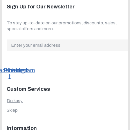
Sign Up for Our Newsletter
To stay up-to-date on our promotions, discounts, sales,
special offers and more.
acebook-
Pinterest
Instagram
f
Custom Services
Do kasy
Sklep
Information